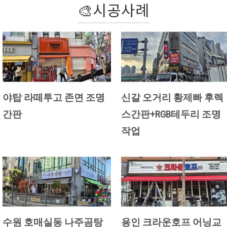
🎨시공사례
야탑 라떼투고 존면 조명
신갈 오거리 황제빠 후렉
간판
스간판+RGB테두리 조명
작업
수원 호매실동 나주곰탕
용인 크라운호프 어닝교