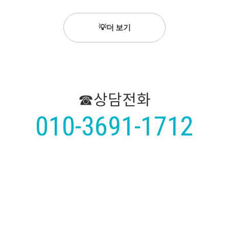
💡더 보기
☎상담전화
010-3691-1712
TO GO SALADE
Again 2019
투고샐러드
GOOD MORNING
게판
HONGIK CUTLET
굿모닝부동산
홍익 돈가스