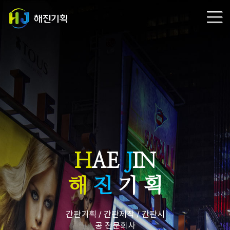
H
AE
J
IN
해
진
기 획
간판기획 / 간판제작 / 간판시
공 전문회사