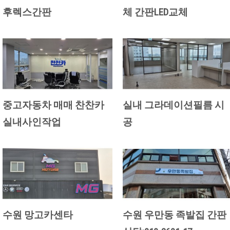
후렉스간판
체 간판LED교체
중고자동차 매매 찬찬카
실내 그라데이션필름 시
실내사인작업
공
수원 망고카센타
수원 우만동 족발집 간판